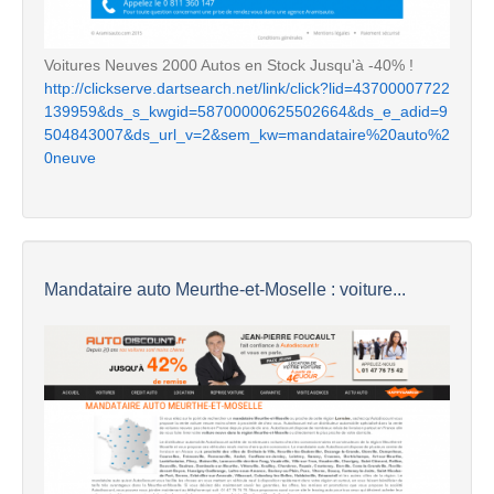
Voitures Neuves 2000 Autos en Stock Jusqu'à -40% !
http://clickserve.dartsearch.net/link/click?lid=43700007722
139959&ds_s_kwgid=58700000625502664&ds_e_adid=9
504843007&ds_url_v=2&sem_kw=mandataire%20auto%2
0neuve
Mandataire auto Meurthe-et-Moselle : voiture...