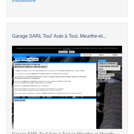
s%2Bvoiture
Garage SARL Toul' Auto à Toul, Meurthe-et...
Garage SARL Toul' Auto à Toul en Meurthe-et-Moselle