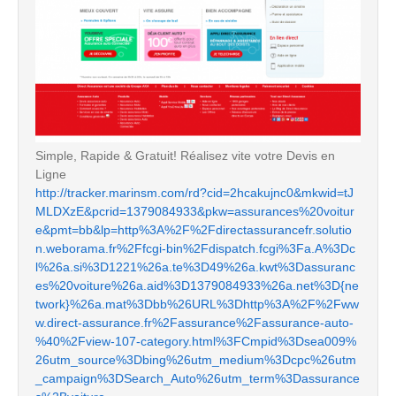
Simple, Rapide & Gratuit! Réalisez vite votre Devis en
Ligne
http://tracker.marinsm.com/rd?cid=2hcakujnc0&mkwid=tJ
MLDXzE&pcrid=1379084933&pkw=assurances%20voitur
e&pmt=bb&lp=http%3A%2F%2Fdirectassurancefr.solutio
n.weborama.fr%2Ffcgi-bin%2Fdispatch.fcgi%3Fa.A%3Dc
l%26a.si%3D1221%26a.te%3D49%26a.kwt%3Dassuranc
es%20voiture%26a.aid%3D1379084933%26a.net%3D{ne
twork}%26a.mat%3Dbb%26URL%3Dhttp%3A%2F%2Fww
w.direct-assurance.fr%2Fassurance%2Fassurance-auto-
%40%2Fview-107-category.html%3FCmpid%3Dsea009%
26utm_source%3Dbing%26utm_medium%3Dcpc%26utm
_campaign%3DSearch_Auto%26utm_term%3Dassurance